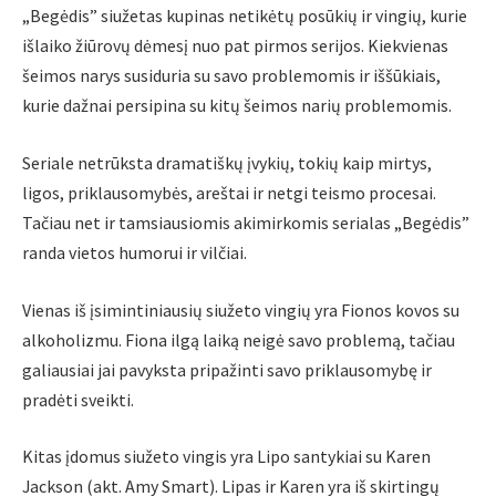
„Begėdis” siužetas kupinas netikėtų posūkių ir vingių, kurie
išlaiko žiūrovų dėmesį nuo pat pirmos serijos. Kiekvienas
šeimos narys susiduria su savo problemomis ir iššūkiais,
kurie dažnai persipina su kitų šeimos narių problemomis.
Seriale netrūksta dramatiškų įvykių, tokių kaip mirtys,
ligos, priklausomybės, areštai ir netgi teismo procesai.
Tačiau net ir tamsiausiomis akimirkomis serialas „Begėdis”
randa vietos humorui ir vilčiai.
Vienas iš įsimintiniausių siužeto vingių yra Fionos kovos su
alkoholizmu. Fiona ilgą laiką neigė savo problemą, tačiau
galiausiai jai pavyksta pripažinti savo priklausomybę ir
pradėti sveikti.
Kitas įdomus siužeto vingis yra Lipo santykiai su Karen
Jackson (akt. Amy Smart). Lipas ir Karen yra iš skirtingų