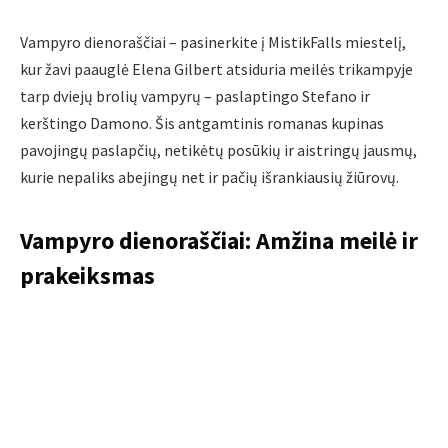
Vampyro dienoraščiai – pasinerkite į MistikFalls miestelį,
kur žavi paauglė Elena Gilbert atsiduria meilės trikampyje
tarp dviejų brolių vampyrų – paslaptingo Stefano ir
kerštingo Damono. Šis antgamtinis romanas kupinas
pavojingų paslapčių, netikėtų posūkių ir aistringų jausmų,
kurie nepaliks abejingų net ir pačių išrankiausių žiūrovų.
Vampyro dienoraščiai: Amžina meilė ir
prakeiksmas