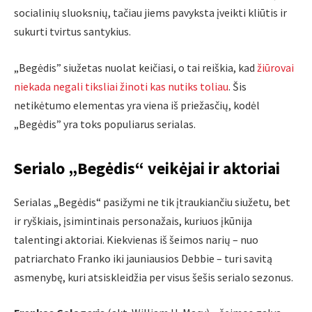
socialinių sluoksnių, tačiau jiems pavyksta įveikti kliūtis ir
sukurti tvirtus santykius.
„Begėdis” siužetas nuolat keičiasi, o tai reiškia, kad
žiūrovai
niekada negali tiksliai žinoti kas nutiks toliau
. Šis
netikėtumo elementas yra viena iš priežasčių, kodėl
„Begėdis” yra toks populiarus serialas.
Serialo „Begėdis“ veikėjai ir aktoriai
Serialas „Begėdis“ pasižymi ne tik įtraukiančiu siužetu, bet
ir ryškiais, įsimintinais personažais, kuriuos įkūnija
talentingi aktoriai. Kiekvienas iš šeimos narių – nuo
patriarchato Franko iki jauniausios Debbie – turi savitą
asmenybę, kuri atsiskleidžia per visus šešis serialo sezonus.