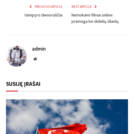
PREVIOUS ARTICLE
NEXT ARTICLE
Vampyro dienoraščiai
Nemokami filmai online:
pramoga be didelių išlaidų
admin
Website
SUSIJĘ ĮRAŠAI