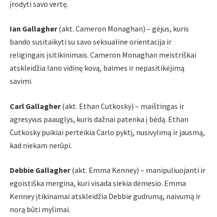
įrodyti savo vertę.
Ian Gallagher
(akt. Cameron Monaghan) – gėjus, kuris
bando susitaikyti su savo seksualine orientacija ir
religingais įsitikinimais. Cameron Monaghan meistriškai
atskleidžia Iano vidinę kovą, baimes ir nepasitikėjimą
savimi.
Carl Gallagher
(akt. Ethan Cutkosky) – maištingas ir
agresyvus paauglys, kuris dažnai patenka į bėdą. Ethan
Cutkosky puikiai perteikia Carlo pyktį, nusivylimą ir jausmą,
kad niekam nerūpi.
Debbie Gallagher
(akt. Emma Kenney) – manipuliuojanti ir
egoistiška mergina, kuri visada siekia dėmesio. Emma
Kenney įtikinamai atskleidžia Debbie gudrumą, naivumą ir
norą būti mylimai.