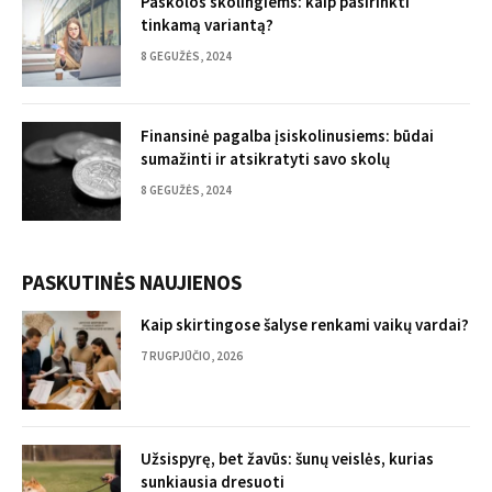
Paskolos skolingiems: kaip pasirinkti
tinkamą variantą?
8 GEGUŽĖS, 2024
Finansinė pagalba įsiskolinusiems: būdai
sumažinti ir atsikratyti savo skolų
8 GEGUŽĖS, 2024
PASKUTINĖS NAUJIENOS
Kaip skirtingose šalyse renkami vaikų vardai?
7 RUGPJŪČIO, 2026
Užsispyrę, bet žavūs: šunų veislės, kurias
sunkiausia dresuoti