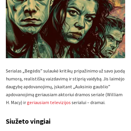
Serialas „Begėdis” sulaukė kritikų pripažinimo už savo juodą
humorą, realistišką vaizdavimą ir stiprią vaidybą. Jis laimėjo
daugybę apdovanojimų, įskaitant „Auksinio gaublio”
apdovanojimą geriausiam aktoriui dramos seriale (William
H. Macy) ir
geriausiam televizijos
serialui – dramai.
Siužeto vingiai