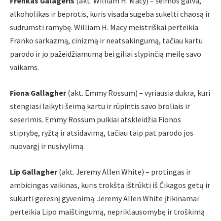
Frenkas Galageris
(akt. William H. Macy) – šeimos galva,
alkoholikas ir beprotis, kuris visada sugeba sukelti chaosą ir
sudrumsti ramybę. William H. Macy meistriškai perteikia
Franko sarkazmą, cinizmą ir neatsakingumą, tačiau kartu
parodo ir jo pažeidžiamumą bei giliai slypinčią meilę savo
vaikams.
Fiona Gallagher
(akt. Emmy Rossum) – vyriausia dukra, kuri
stengiasi laikyti šeimą kartu ir rūpintis savo broliais ir
seserimis. Emmy Rossum puikiai atskleidžia Fionos
stiprybę, ryžtą ir atsidavimą, tačiau taip pat parodo jos
nuovargį ir nusivylimą.
Lip Gallagher
(akt. Jeremy Allen White) – protingas ir
ambicingas vaikinas, kuris trokšta ištrūkti iš Čikagos getų ir
sukurti geresnį gyvenimą. Jeremy Allen White įtikinamai
perteikia Lipo maištingumą, nepriklausomybę ir troškimą