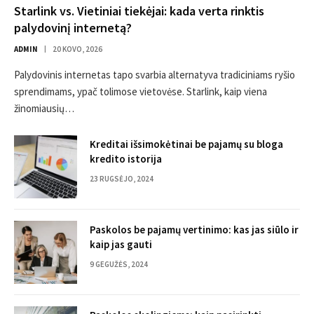
Starlink vs. Vietiniai tiekėjai: kada verta rinktis
palydovinį internetą?
ADMIN
20 KOVO, 2026
Palydovinis internetas tapo svarbia alternatyva tradiciniams ryšio
sprendimams, ypač tolimose vietovėse. Starlink, kaip viena
žinomiausių…
Kreditai išsimokėtinai be pajamų su bloga
kredito istorija
23 RUGSĖJO, 2024
Paskolos be pajamų vertinimo: kas jas siūlo ir
kaip jas gauti
9 GEGUŽĖS, 2024