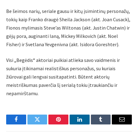
Be šeimos narių, seriale gausu ir kitų įsimintinų personažų,
tokių kaip Franko draugė Sheila Jackson (akt. Joan Cusack),
Fionos mylimasis Steve’as Wiltonas (akt. Justin Chatwin) ir
gėjų pora, auginanti Ianą, Mickey Milkovich (akt. Noel
Fisher) ir Svetlana Yevgenivna (akt. Isidora Goreshter).
Visi „Begėdis“ aktoriai puikiai atlieka savo vaidmenis ir
sukuria įtikinamai realistiškus personažus, su kuriais
žiūrovai gali lengvai susitapatinti. Būtent aktorių
meistriškumas paverčia šį serialą tokiu įtraukiančiu ir
nepamirštamu.
Facebook
Twitter
Pinterest
LinkedIn
Tumblr
Email