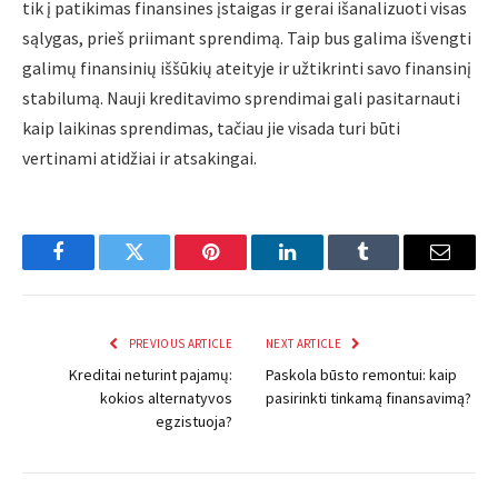
tik į patikimas finansines įstaigas ir gerai išanalizuoti visas
sąlygas, prieš priimant sprendimą. Taip bus galima išvengti
galimų finansinių iššūkių ateityje ir užtikrinti savo finansinį
stabilumą. Nauji kreditavimo sprendimai gali pasitarnauti
kaip laikinas sprendimas, tačiau jie visada turi būti
vertinami atidžiai ir atsakingai.
Facebook
Twitter
Pinterest
LinkedIn
Tumblr
Email
PREVIOUS ARTICLE
NEXT ARTICLE
Kreditai neturint pajamų:
Paskola būsto remontui: kaip
kokios alternatyvos
pasirinkti tinkamą finansavimą?
egzistuoja?