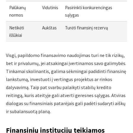
Palūkanų
Vidutinis
Pasirinkti konkurencingas
normos
sąlygas
Netikėti
Aukštas
Turėti finansinį rezervą
iššūkiai
Visgi, papildomo finansavimo naudojimas turi ne tik rizikų,
bet ir privalumų, jei atsakingai įvertinamos savo galimybės.
Tinkamai skolinantis, galima sėkmingai padidinti finansinę
lankstumą, investuoti į vertingus projektus ar rinkos
dalyvavimą. Taip pat svarbu palaikyti stabilų kredito
reitingą, kuris ateityje gali atverti geresnes sąlygas. Atviras
dialogas su finansiniais patarėjais gali padėti sudaryti aiškų
ir subalansuotą planą.
Finansinių institucijų teikiamos