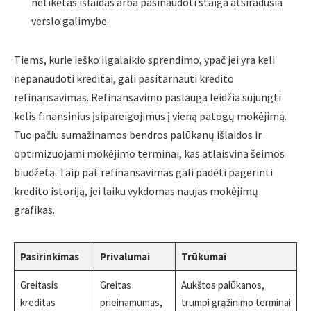
netikėtas išlaidas arba pasinaudoti staiga atsiradusia
verslo galimybe.
Tiems, kurie ieško ilgalaikio sprendimo, ypač jei yra keli
nepanaudoti kreditai, gali pasitarnauti kredito
refinansavimas. Refinansavimo paslauga leidžia sujungti
kelis finansinius įsipareigojimus į vieną patogų mokėjimą.
Tuo pačiu sumažinamos bendros palūkanų išlaidos ir
optimizuojami mokėjimo terminai, kas atlaisvina šeimos
biudžetą. Taip pat refinansavimas gali padėti pagerinti
kredito istoriją, jei laiku vykdomas naujas mokėjimų
grafikas.
Pasirinkimas
Privalumai
Trūkumai
Greitasis
Greitas
Aukštos palūkanos,
kreditas
prieinamumas,
trumpi grąžinimo terminai