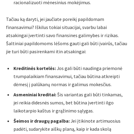
racionalizuoti mėnesinius mokėjimus.
Tačiau ką daryti, jei jaučiate poreikį papildomam
finansavimui? Iškilus tokiai situacijai, svarbu labai
atsakingai įvertinti savo finansines galimybes ir rizikas.
Šaltiniai papildomoms lėšoms gauti gali būti įvairūs, tačiau
jie turi būti pasirenkami itin atsakingai:
Kreditinės kortelės:
Jos gali būti naudinga priemonė
trumpalaikiam finansavimui, tačiau būtina atkreipti
dėmesį į palūkanų normas ir galimus mokesčius.
Asmeniniai kreditai:
Šis variantas gali būti tinkamas,
jei reikia didesnės sumos, bet būtina įvertinti ilgo
laikotarpio kaštus ir grąžinimo sąlygas.
Šeimos ir draugų pagalba:
Jei įtikinote artimuosius
padėti, sudarykite aiškų planą, kaip ir kada skolą