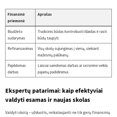
Finansinė
Aprašas
priemonė
Biudžeto
Tradicinis būdas kontroliuoti išlaidas ir rasti
sudarymas
būdų taupyti.
Refinansavimas
Visų skolų sujungimas į vieną, siekiant
mažesnių palūkanų.
Papildomas
Laisvai samdomas darbas ar sezoninė veikla
darbas
pajamų padidinimui.
Ekspertų patarimai: kaip efektyviai
valdyti esamas ir naujas skolas
Valdyti skolą – užduotis, reikalaujanti ne tik gerų finansinių