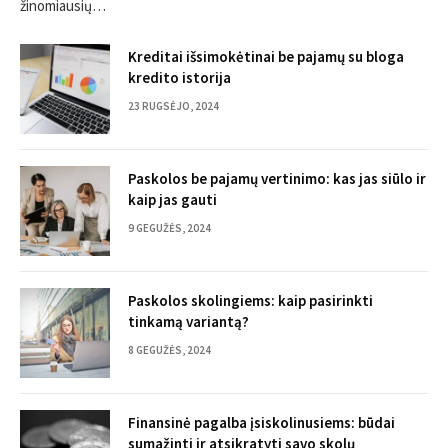
žinomiausių…
Kreditai išsimokėtinai be pajamų su bloga
kredito istorija
23 RUGSĖJO, 2024
Paskolos be pajamų vertinimo: kas jas siūlo ir
kaip jas gauti
9 GEGUŽĖS, 2024
Paskolos skolingiems: kaip pasirinkti
tinkamą variantą?
8 GEGUŽĖS, 2024
Finansinė pagalba įsiskolinusiems: būdai
sumažinti ir atsikratyti savo skolų