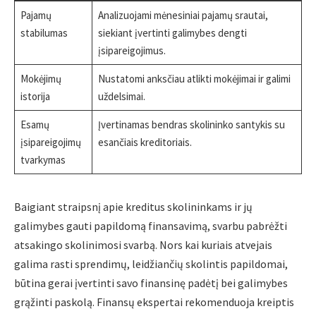
Pajamų
Analizuojami mėnesiniai pajamų srautai,
stabilumas
siekiant įvertinti galimybes dengti
įsipareigojimus.
Mokėjimų
Nustatomi anksčiau atlikti mokėjimai ir galimi
istorija
uždelsimai.
Esamų
Įvertinamas bendras skolininko santykis su
įsipareigojimų
esančiais kreditoriais.
tvarkymas
Baigiant straipsnį apie kreditus skolininkams ir jų
galimybes gauti papildomą finansavimą, svarbu pabrėžti
atsakingo skolinimosi svarbą. Nors kai kuriais atvejais
galima rasti sprendimų, leidžiančių skolintis papildomai,
būtina gerai įvertinti savo finansinę padėtį bei galimybes
grąžinti paskolą. Finansų ekspertai rekomenduoja kreiptis