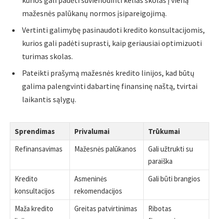
kurios gali padėti suvienodinti kelias skolas į vieną
mažesnės palūkanų normos įsipareigojimą.
Vertinti galimybę pasinaudoti kredito konsultacijomis,
kurios gali padėti suprasti, kaip geriausiai optimizuoti
turimas skolas.
Pateikti prašymą mažesnės kredito linijos, kad būtų
galima palengvinti dabartinę finansinę naštą, tvirtai
laikantis sąlygų.
Sprendimas
Privalumai
Trūkumai
Refinansavimas
Mažesnės palūkanos
Gali užtrukti su
paraiška
Kredito
Asmeninės
Gali būti brangios
konsultacijos
rekomendacijos
Maža kredito
Greitas patvirtinimas
Ribotas