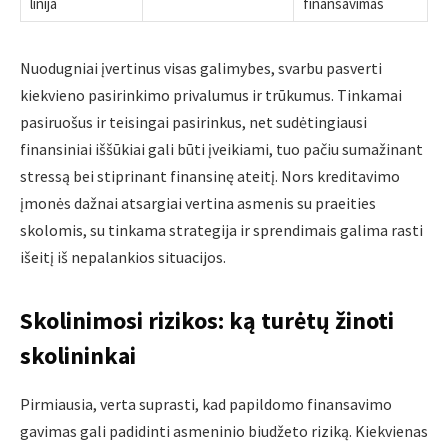
linija
finansavimas
Nuodugniai įvertinus visas galimybes, svarbu pasverti
kiekvieno pasirinkimo privalumus ir trūkumus. Tinkamai
pasiruošus ir teisingai pasirinkus, net sudėtingiausi
finansiniai iššūkiai gali būti įveikiami, tuo pačiu sumažinant
stressą bei stiprinant finansinę ateitį. Nors kreditavimo
įmonės dažnai atsargiai vertina asmenis su praeities
skolomis, su tinkama strategija ir sprendimais galima rasti
išeitį iš nepalankios situacijos.
Skolinimosi rizikos: ką turėtų žinoti
skolininkai
Pirmiausia, verta suprasti, kad papildomo finansavimo
gavimas gali padidinti asmeninio biudžeto riziką. Kiekvienas