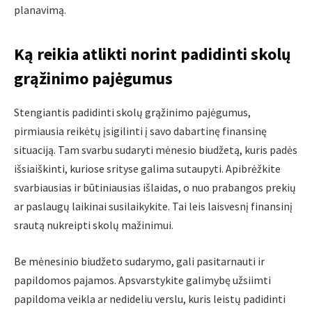
planavimą.
Ką reikia atlikti norint padidinti skolų
grąžinimo pajėgumus
Stengiantis padidinti skolų grąžinimo pajėgumus,
pirmiausia reikėtų įsigilinti į savo dabartinę finansinę
situaciją. Tam svarbu sudaryti mėnesio biudžetą, kuris padės
išsiaiškinti, kuriose srityse galima sutaupyti. Apibrėžkite
svarbiausias ir būtiniausias išlaidas, o nuo prabangos prekių
ar paslaugų laikinai susilaikykite. Tai leis laisvesnį finansinį
srautą nukreipti skolų mažinimui.
Be mėnesinio biudžeto sudarymo, gali pasitarnauti ir
papildomos pajamos. Apsvarstykite galimybę užsiimti
papildoma veikla ar nedideliu verslu, kuris leistų padidinti