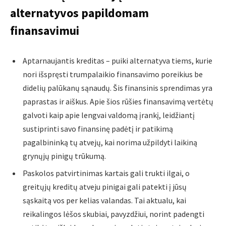
alternatyvos papildomam
finansavimui
Aptarnaujantis kreditas – puiki alternatyva tiems, kurie
nori išspręsti trumpalaikio finansavimo poreikius be
didelių palūkanų sąnaudų. Šis finansinis sprendimas yra
paprastas ir aiškus. Apie šios rūšies finansavimą vertėtų
galvoti kaip apie lengvai valdomą įrankį, leidžiantį
sustiprinti savo finansinę padėtį ir patikimą
pagalbininką tų atvejų, kai norima užpildyti laikiną
grynųjų pinigų trūkumą.
Paskolos patvirtinimas kartais gali trukti ilgai, o
greitųjų kreditų atveju pinigai gali patekti į jūsų
sąskaitą vos per kelias valandas. Tai aktualu, kai
reikalingos lėšos skubiai, pavyzdžiui, norint padengti