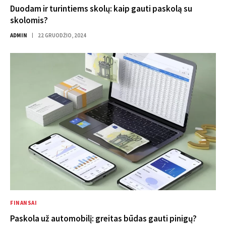
Duodam ir turintiems skolų: kaip gauti paskolą su
skolomis?
ADMIN
22 GRUODŽIO, 2024
FINANSAI
Paskola už automobilį: greitas būdas gauti pinigų?