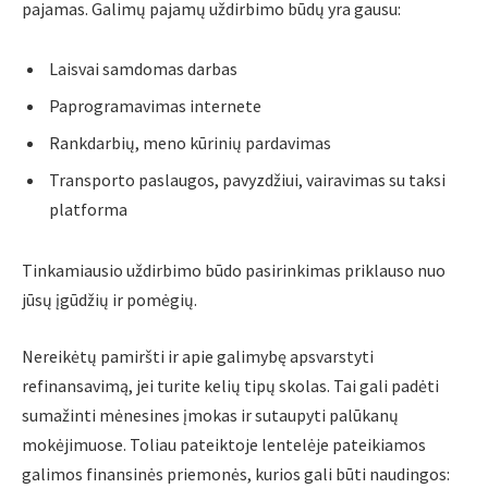
pajamas. Galimų pajamų uždirbimo būdų yra gausu:
Laisvai samdomas darbas
Paprogramavimas internete
Rankdarbių, meno kūrinių pardavimas
Transporto paslaugos, pavyzdžiui, vairavimas su taksi
platforma
Tinkamiausio uždirbimo būdo pasirinkimas priklauso nuo
jūsų įgūdžių ir pomėgių.
Nereikėtų pamiršti ir apie galimybę apsvarstyti
refinansavimą, jei turite kelių tipų skolas. Tai gali padėti
sumažinti mėnesines įmokas ir sutaupyti palūkanų
mokėjimuose. Toliau pateiktoje lentelėje pateikiamos
galimos finansinės priemonės, kurios gali būti naudingos: