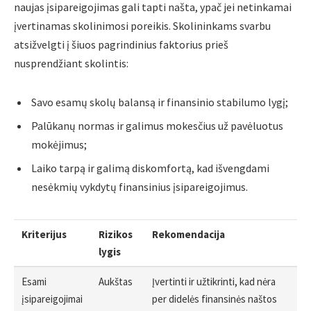
naujas įsipareigojimas gali tapti našta, ypač jei netinkamai
įvertinamas skolinimosi poreikis. Skolininkams svarbu
atsižvelgti į šiuos pagrindinius faktorius prieš
nusprendžiant skolintis:
Savo esamų skolų balansą ir finansinio stabilumo lygį;
Palūkanų normas ir galimus mokesčius už pavėluotus
mokėjimus;
Laiko tarpą ir galimą diskomfortą, kad išvengdami
nesėkmių vykdytų finansinius įsipareigojimus.
Kriterijus
Rizikos
Rekomendacija
lygis
Esami
Aukštas
Įvertinti ir užtikrinti, kad nėra
įsipareigojimai
per didelės finansinės naštos