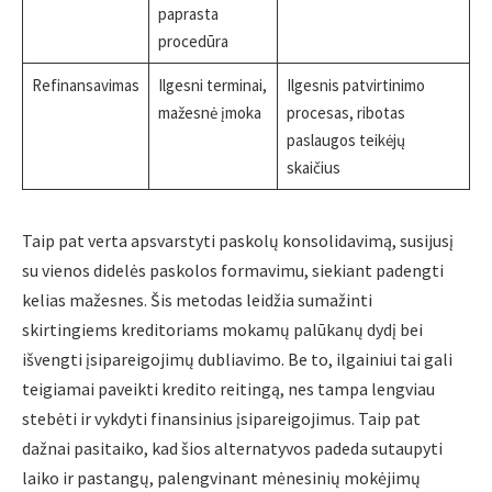
paprasta
procedūra
Refinansavimas
Ilgesni terminai,
Ilgesnis patvirtinimo
mažesnė įmoka
procesas, ribotas
paslaugos teikėjų
skaičius
Taip pat verta apsvarstyti paskolų konsolidavimą, susijusį
su vienos didelės paskolos formavimu, siekiant padengti
kelias mažesnes. Šis metodas leidžia sumažinti
skirtingiems kreditoriams mokamų palūkanų dydį bei
išvengti įsipareigojimų dubliavimo. Be to, ilgainiui tai gali
teigiamai paveikti kredito reitingą, nes tampa lengviau
stebėti ir vykdyti finansinius įsipareigojimus. Taip pat
dažnai pasitaiko, kad šios alternatyvos padeda sutaupyti
laiko ir pastangų, palengvinant mėnesinių mokėjimų