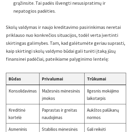
grąžinsite. Tai padės išvengti nesusipratimų ir
nepatogios padėties.
Skolų valdymas ir naujo kreditavimo pasirinkimas neretai
priklauso nuo konkrečios situacijos, todėl verta įvertinti
skirtingas galimybes. Tam, kad galėtumėte geriau suprasti,
kaip skirtingi skolų valdymo būdai gali turėti įtaką jūsų
finansinei padėčiai, pateikiame palyginimo lentelę:
Būdas
Privalumai
Trūkumai
Konsolidavimas
Mažesnės mėnesinės
Ilgesnis mokėjimo
įmokos
laikotarpis
Kreditinė
Paprastas ir greitas
Aukštos palūkanų
kortelė
naudojimas
normos
Asmeninis
Stabilios mėnesinės
Gali reikėti