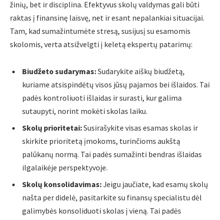
žinių, bet ir disciplina. Efektyvus skolų valdymas gali būti
raktas į finansinę laisvę, net ir esant nepalankiai situacijai.
Tam, kad sumažintumėte stresą, susijusį su esamomis
skolomis, verta atsižvelgti į keletą ekspertų patarimų:
Biudžeto sudarymas:
Sudarykite aiškų biudžetą,
kuriame atsispindėtų visos jūsų pajamos bei išlaidos. Tai
padės kontroliuoti išlaidas ir surasti, kur galima
sutaupyti, norint mokėti skolas laiku.
Skolų prioritetai:
Susirašykite visas esamas skolas ir
skirkite prioritetą įmokoms, turinčioms aukštą
palūkanų normą. Tai padės sumažinti bendras išlaidas
ilgalaikėje perspektyvoje.
Skolų konsolidavimas:
Jeigu jaučiate, kad esamų skolų
našta per didelė, pasitarkite su finansų specialistu dėl
galimybės konsoliduoti skolas į vieną. Tai padės