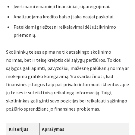
Įvertinami einamieji finansiniai įsipareigojimai.
Analizuojama kredito balso įtaka naujai paskolai.
Pateikiami griežtesni reikalavimai dėl užtikrinimo
priemonių.
Skolininkų teisės apima ne tik atsakingo skolinimo
normas, bet ir teisę kreiptis dėl sąlygų peržiūros. Tokios
sąlygos gali apimti, pavyzdžiui, mažesnę palūkanų normą ar
mokėjimo grafiko koregavimą. Yra svarbu žinoti, kad
finansinės įstaigos taip pat privalo informuoti klientus apie
jų teises ir suteikti visą reikalingą informaciją. Taigi,
skolininkas gali ginti savo pozicijas bei reikalauti sąžiningo
požiūrio sprendžiant jo finansines problemas.
Kriterijus
Aprašymas