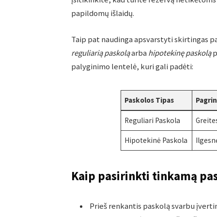
papildomų išlaidų.
Taip pat naudinga apsvarstyti skirtingas p
reguliarią paskolą
arba
hipotekinę paskolą
p
palyginimo lentelė, kuri gali padėti:
Paskolos Tipas
Pagri
Reguliari Paskola
Greite
Hipotekinė Paskola
Ilgesn
Kaip pasirinkti tinkamą pas
Prieš renkantis paskolą svarbu įvertin