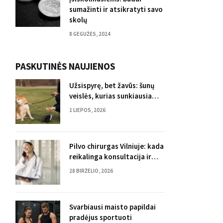
sumažinti ir atsikratyti savo
skolų
8 GEGUŽĖS, 2024
PASKUTINĖS NAUJIENOS
Užsispyrę, bet žavūs: šunų
veislės, kurias sunkiausia
dresuoti
1 LIEPOS, 2026
Pilvo chirurgas Vilniuje: kada
reikalinga konsultacija ir
kokios paslaugos teikiamos
28 BIRŽELIO, 2026
Svarbiausi maisto papildai
pradėjus sportuoti