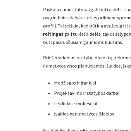
Paskola namo statybai gali būti didelis fina
pagrindinius dalykus prieš priimant sprendi
profilį. Tai reiškia, kad būtina atsižvelgti į
reitingas
gali turėti didelės įtakos sąlygo
būti pasiruošusiam galimoms kliūtims.
Prieš pradedant statybų projektą, rekome
numatytos visos planuojamos išlaidos, įska
Medžiagos ir įrankiai
Projektavimo ir statybos darbai
Leidiniai ir mokesčiai
Įvairios nenumatytos išlaidos
Įsitikinkite, kad turite rezervą netikėtoms 