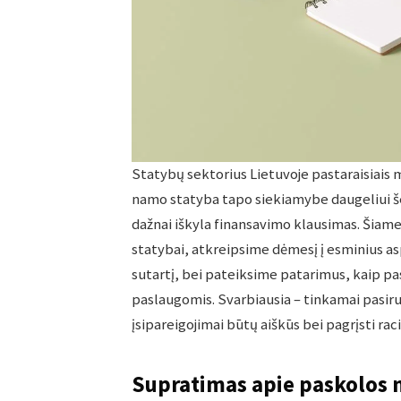
Statybų sektorius Lietuvoje pastaraisiais m
namo statyba tapo siekiamybe daugeliui še
dažnai iškyla finansavimo klausimas. Šiam
statybai, atkreipsime dėmesį į esminius as
sutartį, bei pateiksime patarimus, kaip pa
paslaugomis. Svarbiausia – tinkamai pasiruo
įsipareigojimai būtų aiškūs bei pagrįsti rac
Supratimas apie paskolos 