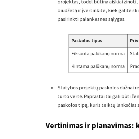
projektas, todėl būtina aiškiai žinoti, 
biudžetą ir įvertinkite, kiek galite 
pasirinkti palankesnes sąlygas.
Paskolos tipas
Pri
Fiksuota palūkanų norma
Sta
Kintama palūkanų norma
Pra
Statybos projektų paskolos dažnai rei
turto vertę. Paprastai tai gali būti ž
paskolos tipą, kuris teiktų lanksčias 
Vertinimas ir planavimas: k