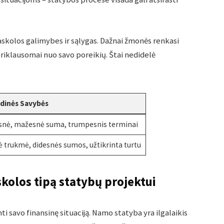
askolos galimybes ir sąlygas. Dažnai žmonės renkasi
riklausomai nuo savo poreikių. Štai nedidelė
ndinės Savybės
snė, mažesnė suma, trumpesnis terminai
ė trukmė, didesnės sumos, užtikrinta turtu
kolos tipą statybų projektui
ti savo finansinę situaciją. Namo statyba yra ilgalaikis