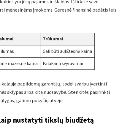
kokios yra jūsų pajamos ir išlaidos. Ištirkite savo
skirti mėnesinėms įmokoms. Geresnė finansinė padėtis leis
valumai
Trūkumai
bilumas
Gali būti aukštesnė kaina
dinė mažesnė kaina
Palūkanų svyravimai
kalauja papildomų garantijų, todėl svarbu įvertinti
emės sklypas arba kita nuosavybė. Stenkitės pasirinkti
sąlygas, galimų pokyčių atveju.
aip nustatyti tikslų biudžetą