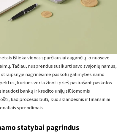
etais išlieka vienas sparčiausiai augančių, o nuosavo
imų. Tačiau, nusprendus susikurti savo svajonių namus,
e straipsnyje nagrinėsime paskolų galimybes namo
pektus, kuriuos verta žinoti prieš pasirašant paskolos
sinaudoti bankų ir kredito unijų siūlomomis
šti, kad procesas būtų kuo sklandesnis ir finansiniai
ionaliais sprendimais.
namo statybai pagrindus