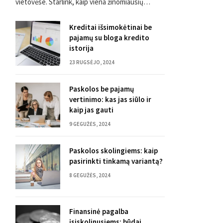
vietovėse. Starlink, kaip viena žinomiausių…
Kreditai išsimokėtinai be
pajamų su bloga kredito
istorija
23 RUGSĖJO, 2024
Paskolos be pajamų
vertinimo: kas jas siūlo ir
kaip jas gauti
9 GEGUŽĖS, 2024
Paskolos skolingiems: kaip
pasirinkti tinkamą variantą?
8 GEGUŽĖS, 2024
Finansinė pagalba
įsiskolinusiems: būdai