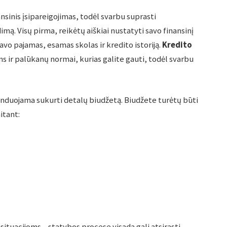
nsinis įsipareigojimas, todėl svarbu suprasti
mą. Visų pirma, reikėtų aiškiai nustatyti savo finansinį
 savo pajamas, esamas skolas ir kredito istoriją.
Kredito
ms ir palūkanų normai, kurias galite gauti, todėl svarbu
nduojama sukurti detalų biudžetą. Biudžete turėtų būti
itant:
situacijoms – statybos procese visada gali atsirasti