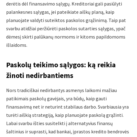
derėtis dėl finansavimo sąlygų. Kreditoriai gali pasiūlyti
palankesnes sąlygas, jei pateikiate aiškų planą, kaip
planuojate valdyti suteiktos paskolos grąžinimą. Taip pat
svarbu atidžiai peržiūrėti paskolos sutarties sąlygas, ypač
dėmesį skirti palūkanų normoms ir kitoms papildomoms
išlaidoms.
Paskolų teikimo sąlygos: ką reikia
žinoti nedirbantiems
Nors tradiciškai nedirbantys asmenys laikomi mažiau
patikimais paskolų gavėjais, yra būdų, kaip gauti
finansavimą net ir neturint stabilaus darbo. Svarbiausia yra
turėti aiškią strategiją, kaip planuojate paskolą grąžinti.
Labai svarbu išties susitelkti į alternatyvius finansų
šaltinius ir suprasti, kad bankai, įprastos kredito bendrovės