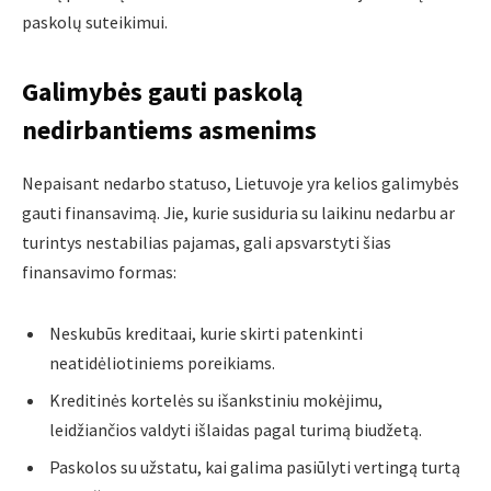
paskolų suteikimui.
Galimybės gauti paskolą
nedirbantiems asmenims
Nepaisant nedarbo statuso, Lietuvoje yra kelios galimybės
gauti finansavimą. Jie, kurie susiduria su laikinu nedarbu ar
turintys nestabilias pajamas, gali apsvarstyti šias
finansavimo formas:
Neskubūs kreditaai, kurie skirti patenkinti
neatidėliotiniems poreikiams.
Kreditinės kortelės su išankstiniu mokėjimu,
leidžiančios valdyti išlaidas pagal turimą biudžetą.
Paskolos su užstatu, kai galima pasiūlyti vertingą turtą