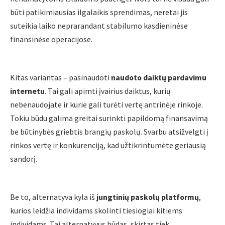
būti patikimiausias ilgalaikis sprendimas, neretai jis
suteikia laiko neprarandant stabilumo kasdieninėse
finansinėse operacijose.
Kitas variantas – pasinaudoti
naudoto daiktų pardavimu
internetu
. Tai gali apimti įvairius daiktus, kurių
nebenaudojate ir kurie gali turėti vertę antrinėje rinkoje.
Tokiu būdu galima greitai surinkti papildomą finansavimą
be būtinybės griebtis brangių paskolų. Svarbu atsižvelgti į
rinkos vertę ir konkurenciją, kad užtikrintumėte geriausią
sandorį.
Be to, alternatyva kyla iš
jungtinių paskolų platformų
,
kurios leidžia individams skolinti tiesiogiai kitiems
individams. Tai alternatyvus būdas, skirtas tiek