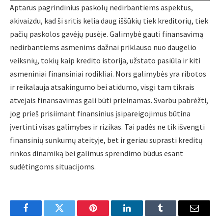
Aptarus pagrindinius paskolų nedirbantiems aspektus,
akivaizdu, kad ši sritis kelia daug iššūkių tiek kreditorių, tiek
pačių paskolos gavėjų pusėje. Galimybė gauti finansavimą
nedirbantiems asmenims dažnai priklauso nuo daugelio
veiksnių, tokių kaip kredito istorija, užstato pasiūla ir kiti
asmeniniai finansiniai rodikliai. Nors galimybės yra ribotos
ir reikalauja atsakingumo bei atidumo, visgi tam tikrais
atvejais finansavimas gali būti prieinamas. Svarbu pabrėžti,
jog prieš prisiimant finansinius įsipareigojimus būtina
įvertinti visas galimybes ir rizikas. Tai padės ne tik išvengti
finansinių sunkumų ateityje, bet ir geriau suprasti kreditų
rinkos dinamiką bei galimus sprendimo būdus esant
sudėtingoms situacijoms.
Facebook
Twitter
Pinterest
LinkedIn
Tumblr
Email