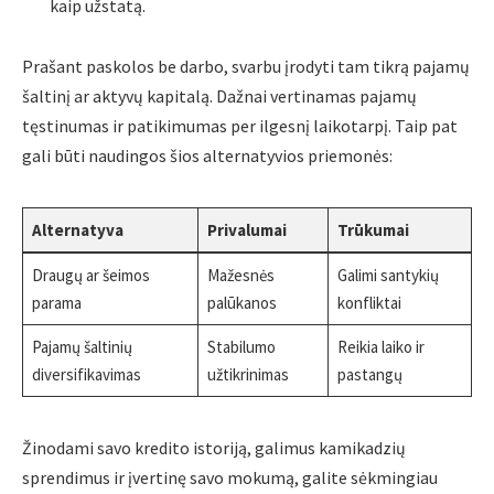
kaip užstatą.
Prašant paskolos be darbo, svarbu įrodyti tam tikrą pajamų
šaltinį ar aktyvų kapitalą. Dažnai vertinamas pajamų
tęstinumas ir patikimumas per ilgesnį laikotarpį. Taip pat
gali būti naudingos šios alternatyvios priemonės:
Alternatyva
Privalumai
Trūkumai
Draugų ar šeimos
Mažesnės
Galimi santykių
parama
palūkanos
konfliktai
Pajamų šaltinių
Stabilumo
Reikia laiko ir
diversifikavimas
užtikrinimas
pastangų
Žinodami savo kredito istoriją, galimus kamikadzių
sprendimus ir įvertinę savo mokumą, galite sėkmingiau