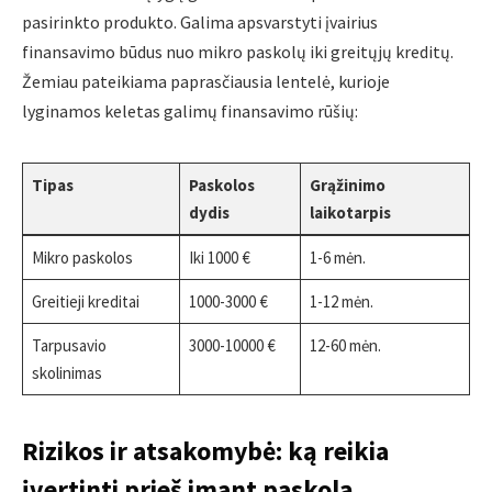
pasirinkto produkto. Galima apsvarstyti įvairius
finansavimo būdus nuo mikro paskolų iki greitųjų kreditų.
Žemiau pateikiama paprasčiausia lentelė, kurioje
lyginamos keletas galimų finansavimo rūšių:
Tipas
Paskolos
Grąžinimo
dydis
laikotarpis
Mikro paskolos
Iki 1000 €
1-6 mėn.
Greitieji kreditai
1000-3000 €
1-12 mėn.
Tarpusavio
3000-10000 €
12-60 mėn.
skolinimas
Rizikos ir atsakomybė: ką reikia
įvertinti prieš imant paskolą