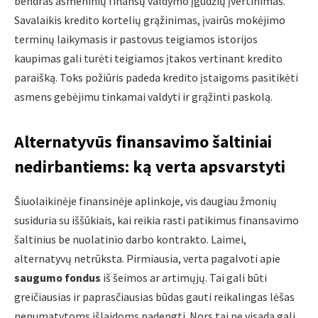
bendras asmeninių finansų valdymo įgūdžių įvertinimas.
Savalaikis kredito kortelių grąžinimas, įvairūs mokėjimo
terminų laikymasis ir pastovus teigiamos istorijos
kaupimas gali turėti teigiamos įtakos vertinant kredito
paraišką. Toks požiūris padeda kredito įstaigoms pasitikėti
asmens gebėjimu tinkamai valdyti ir grąžinti paskolą.
Alternatyvūs finansavimo šaltiniai
nedirbantiems: ką verta apsvarstyti
Šiuolaikinėje finansinėje aplinkoje, vis daugiau žmonių
susiduria su iššūkiais, kai reikia rasti patikimus finansavimo
šaltinius be nuolatinio darbo kontrakto. Laimei,
alternatyvų netrūksta. Pirmiausia, verta pagalvoti apie
saugumo fondus
iš šeimos ar artimųjų. Tai gali būti
greičiausias ir paprasčiausias būdas gauti reikalingas lėšas
nenumatytoms išlaidoms padengti. Nors tai ne visada gali