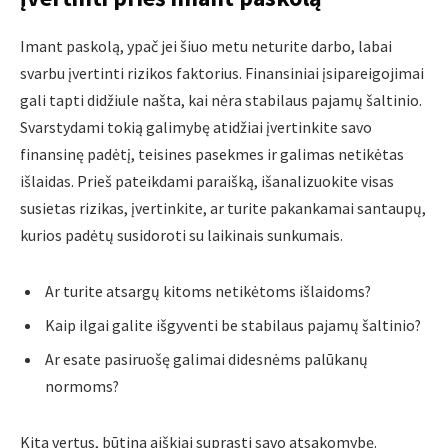
Imant paskolą, ypač jei šiuo metu neturite darbo, labai
svarbu įvertinti rizikos faktorius. Finansiniai įsipareigojimai
gali tapti didžiule našta, kai nėra stabilaus pajamų šaltinio.
Svarstydami tokią galimybę atidžiai įvertinkite savo
finansinę padėtį, teisines pasekmes ir galimas netikėtas
išlaidas. Prieš pateikdami paraišką, išanalizuokite visas
susietas rizikas, įvertinkite, ar turite pakankamai santaupų,
kurios padėtų susidoroti su laikinais sunkumais.
Ar turite atsargų kitoms netikėtoms išlaidoms?
Kaip ilgai galite išgyventi be stabilaus pajamų šaltinio?
Ar esate pasiruošę galimai didesnėms palūkanų
normoms?
Kita vertus, būtina aiškiai suprasti savo atsakomybę.