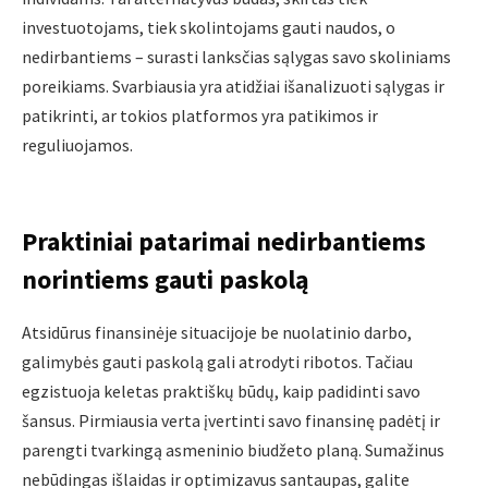
investuotojams, tiek skolintojams gauti naudos, o
nedirbantiems – surasti lanksčias sąlygas savo skoliniams
poreikiams. Svarbiausia yra atidžiai išanalizuoti sąlygas ir
patikrinti, ar tokios platformos yra patikimos ir
reguliuojamos.
Praktiniai patarimai nedirbantiems
norintiems gauti paskolą
Atsidūrus finansinėje situacijoje be nuolatinio darbo,
galimybės gauti paskolą gali atrodyti ribotos. Tačiau
egzistuoja keletas praktiškų būdų, kaip padidinti savo
šansus. Pirmiausia verta įvertinti savo finansinę padėtį ir
parengti tvarkingą asmeninio biudžeto planą. Sumažinus
nebūdingas išlaidas ir optimizavus santaupas, galite