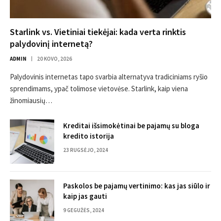
Starlink vs. Vietiniai tiekėjai: kada verta rinktis
palydovinį internetą?
ADMIN
20 KOVO, 2026
Palydovinis internetas tapo svarbia alternatyva tradiciniams ryšio
sprendimams, ypač tolimose vietovėse. Starlink, kaip viena
žinomiausių…
Kreditai išsimokėtinai be pajamų su bloga
kredito istorija
23 RUGSĖJO, 2024
Paskolos be pajamų vertinimo: kas jas siūlo ir
kaip jas gauti
9 GEGUŽĖS, 2024