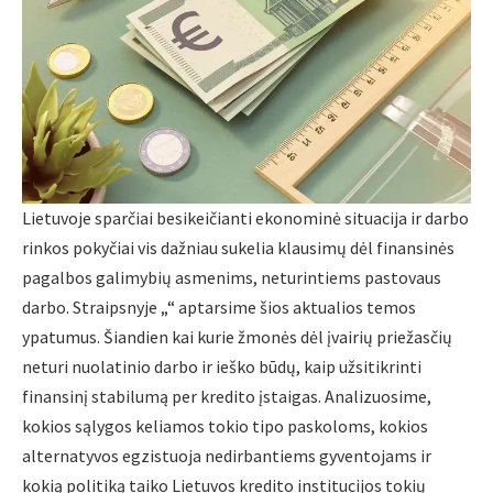
Lietuvoje sparčiai besikeičianti ekonominė situacija ir darbo
rinkos pokyčiai vis dažniau sukelia klausimų dėl finansinės
pagalbos galimybių asmenims, neturintiems pastovaus
darbo. Straipsnyje „“ aptarsime šios aktualios temos
ypatumus. Šiandien kai kurie žmonės dėl įvairių priežasčių
neturi nuolatinio darbo ir ieško būdų, kaip užsitikrinti
finansinį stabilumą per kredito įstaigas. Analizuosime,
kokios sąlygos keliamos tokio tipo paskoloms, kokios
alternatyvos egzistuoja nedirbantiems gyventojams ir
kokią politiką taiko Lietuvos kredito institucijos tokių