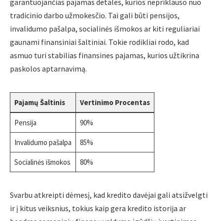
garantuojančias pajamas detales, kurios nepriklauso nuo
tradicinio darbo užmokesčio. Tai gali būti pensijos,
invalidumo pašalpa, socialinės išmokos ar kiti reguliariai
gaunami finansiniai šaltiniai. Tokie rodikliai rodo, kad
asmuo turi stabilias finansines pajamas, kurios užtikrina
paskolos aptarnavimą.
Pajamų Šaltinis
Vertinimo Procentas
Pensija
90%
Invalidumo pašalpa
85%
Socialinės išmokos
80%
Svarbu atkreipti dėmesį, kad kredito davėjai gali atsižvelgti
ir į kitus veiksnius, tokius kaip gera kredito istorija ar