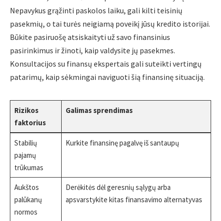
Nepavykus grąžinti paskolos laiku, gali kilti teisinių
pasekmių, o tai turės neigiamą poveikį jūsų kredito istorijai.
Būkite pasiruošę atsiskaityti už savo finansinius
pasirinkimus ir žinoti, kaip valdysite jų pasekmes.
Konsultacijos su finansų ekspertais gali suteikti vertingų
patarimų, kaip sėkmingai naviguoti šią finansinę situaciją.
Rizikos
Galimas sprendimas
faktorius
Stabilių
Kurkite finansinę pagalvę iš santaupų
pajamų
trūkumas
Aukštos
Derėkitės dėl geresnių sąlygų arba
palūkanų
apsvarstykite kitas finansavimo alternatyvas
normos