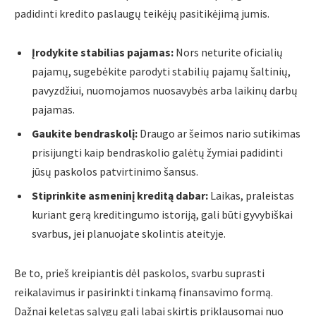
padidinti kredito paslaugų teikėjų pasitikėjimą jumis.
Įrodykite stabilias pajamas:
Nors neturite oficialių
pajamų, sugebėkite parodyti stabilių pajamų šaltinių,
pavyzdžiui, nuomojamos nuosavybės arba laikinų darbų
pajamas.
Gaukite bendraskolį:
Draugo ar šeimos nario sutikimas
prisijungti kaip bendraskolio galėtų žymiai padidinti
jūsų paskolos patvirtinimo šansus.
Stiprinkite asmeninį kreditą dabar:
Laikas, praleistas
kuriant gerą kreditingumo istoriją, gali būti gyvybiškai
svarbus, jei planuojate skolintis ateityje.
Be to, prieš kreipiantis dėl paskolos, svarbu suprasti
reikalavimus ir pasirinkti tinkamą finansavimo formą.
Dažnai keletas sąlygų gali labai skirtis priklausomai nuo